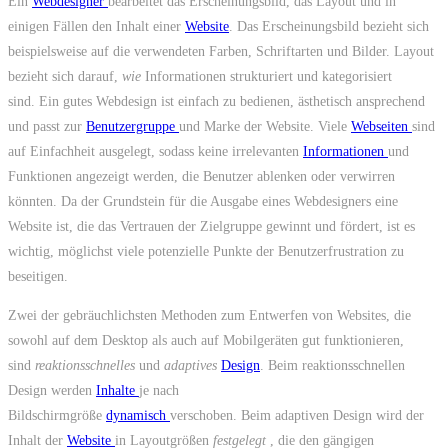
Ein
Webdesigner
bearbeitet das Erscheinungsbild, das Layout und in
einigen Fällen den Inhalt einer
Website
. Das Erscheinungsbild bezieht sich
beispielsweise auf die verwendeten Farben, Schriftarten und Bilder. Layout
bezieht sich darauf,
wie
Informationen strukturiert und kategorisiert
sind. Ein gutes Webdesign ist einfach zu bedienen, ästhetisch ansprechend
und passt zur
Benutzergruppe
und Marke der Website. Viele
Webseiten
sind
auf Einfachheit ausgelegt, sodass keine irrelevanten
Informationen
und
Funktionen angezeigt werden, die Benutzer ablenken oder verwirren
könnten. Da der Grundstein für die Ausgabe eines Webdesigners eine
Website ist, die das Vertrauen der Zielgruppe gewinnt und fördert, ist es
wichtig, möglichst viele potenzielle Punkte der Benutzerfrustration zu
beseitigen.
Zwei der gebräuchlichsten Methoden zum Entwerfen von Websites, die
sowohl auf dem Desktop als auch auf Mobilgeräten gut funktionieren,
sind
reaktionsschnelles
und
adaptives
Design
. Beim reaktionsschnellen
Design werden
Inhalte
je nach
Bildschirmgröße
dynamisch
verschoben. Beim adaptiven Design wird der
Inhalt der
Website
in Layoutgrößen
festgelegt
, die den gängigen