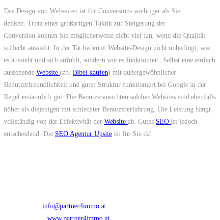
Das Design von Webseiten ist für Conversions wichtiger als Sie
denken. Trotz einer großartigen Taktik zur Steigerung der
Conversion können Sie möglicherweise nicht viel tun, wenn die Qualität
schlecht aussieht. In der Tat bedeutet Website-Design nicht unbedingt, wie
es aussieht und sich anfühlt, sondern wie es funktioniert. Selbst eine einfach
aussehende
Website
(zb.
Bibel kaufen
) mit außergewöhnlicher
Benutzerfreundlichkeit und guter Struktur funktioniert bei Google in der
Regel erstaunlich gut. Die Benutzeransichten solcher Websites sind ebenfalls
höher als diejenigen mit schlechter Benutzererfahrung. Die Leistung hängt
vollständig von der Effektivität der
Website
ab. Gutes
SEO
ist jedoch
entscheidend. Die
SEO Agentur Upsite
ist für Sie da!
Kontakt
partner4immo gmbh
Address:
Fachental 30, A-6233 Kramsach
Telefon
+43-5337-90100
Email:
info@partner4immo.at
Opens in your application
Website:
www.partner4immo.at