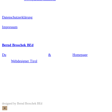
Rechtliches
Datenschutzerklärung
Impressum
Webdesign
Bernd Broschek BEd
Du
möchtest auch eine moderne
&
professionelle
Homepage
, dann besuche
uns->
Webdesigner Tirol
designed by Bernd Broschek BEd
×